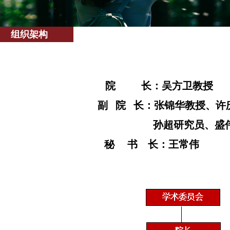
组织架构
院
长：
吴方卫
副 院 长：
张锦华教授、许
孙超研究员、盛
秘 书 长
：王